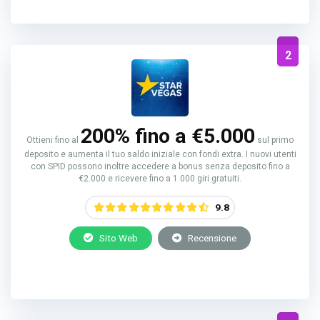
del gioco responsabile.
2
200% fino a €5.000
Ottieni fino al
sul primo
deposito e aumenta il tuo saldo iniziale con fondi extra. I nuovi utenti
con SPID possono inoltre accedere a bonus senza deposito fino a
€2.000 e ricevere fino a 1.000 giri gratuiti.
9.8
Sito Web
Recensione
Il gioco d’azzardo può causare dipendenza. Segui le regole e i principi
del gioco responsabile.