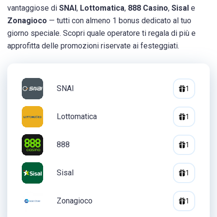
vantaggiose di
SNAI
,
Lottomatica
,
888 Casino
,
Sisal
e
Zonagioco
— tutti con almeno 1 bonus dedicato al tuo
giorno speciale. Scopri quale operatore ti regala di più e
approfitta delle promozioni riservate ai festeggiati.
SNAI
1
Lottomatica
1
888
1
Sisal
1
Zonagioco
1