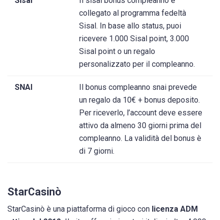
Sisal
Il sisal bonus compleanno è
collegato al programma fedeltà
Sisal. In base allo status, puoi
ricevere 1.000 Sisal point, 3.000
Sisal point o un regalo
personalizzato per il compleanno.
SNAI
Il bonus compleanno snai prevede
un regalo da 10€ + bonus deposito.
Per riceverlo, l’account deve essere
attivo da almeno 30 giorni prima del
compleanno. La validità del bonus è
di 7 giorni.
StarCasinò
StarCasinò è una piattaforma di gioco con
licenza ADM