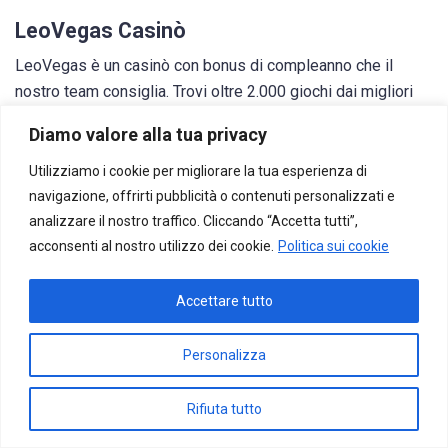
LeoVegas Casinò
LeoVegas è un casinò con bonus di compleanno che il
nostro team consiglia. Trovi oltre 2.000 giochi dai migliori
produttori:
Play’n GO, Pragmatic Play, Playtech, NetEnt,
Diamo valore alla tua privacy
Thunderkick, Blueprint, iSoftBet, ELK e Games Global
.
Sono divisi in diverse categorie per trovarli facilmente. Ha
Utilizziamo i cookie per migliorare la tua esperienza di
vinto tanti premi. Best Mobile Operator agli
IGA 2024.
navigazione, offrirti pubblicità o contenuti personalizzati e
Online Сasinò of the Year 2023 ai Global Gaming Awards.
analizzare il nostro traffico. Cliccando “Accetta tutti”,
acconsenti al nostro utilizzo dei cookie.
Politica sui cookie
Mobile Operator of The Year 2023 agli International Gaming
Awards. СasinòOperator of the Year 2023 all’EGR. I nuovi
iscritti prendono 200 Free Spins più 1.500€ di bonus sulla
Accettare tutto
prima ricarica. C’è anche il VIP club con manager personale.
Hai accesso a giochi e tornei VIP più regali per il
Personalizza
compleanno. Ottenere il leovegas bonus compleanno è
molto semplice, poiché la promozione ti verrà inviata
Rifiuta tutto
direttamente nella tua casella di posta o sarà visibile nella