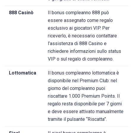
888 Casinò
Il bonus compleanno 888 può
essere assegnato come regalo
esclusivo ai giocatori VIP. Per
riceverlo, è necessario contattare
l’assistenza di 888 Casino e
richiedere informazioni sullo status
VIP o sul regalo di compleanno.
Lottomatica
Il bonus compleanno lottomatica è
disponibile nel Premium Club: nel
giorno del compleanno puoi
riscattare 1.000 Premium Points. Il
regalo resta disponibile per 7 giorni
e deve essere attivato manualmente
tramite il pulsante “Riscatta”.