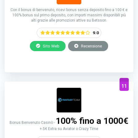
Con il bonus di benvenuto, ricevi bonus senza deposito fino a 100 € e
100% bonus sul primo deposito, con importi massimi disponibili più
alti grazie alle promozioni attive su Betsson.
9.0
Sito Web
Recensione
Il gioco d’azzardo può causare dipendenza. Segui le regole e i principi
del gioco responsabile.
11
100% fino a 1000€
Bonus Benvenuto Casinò -
+ 5€ Extra su Aviator o Crazy Time