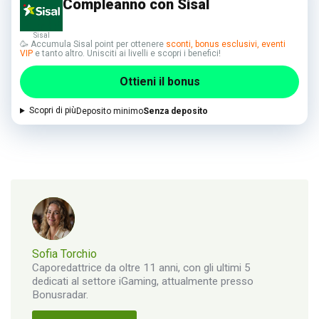
Compleanno con Sisal
Sisal
🥳 Accumula Sisal point per ottenere
sconti, bonus esclusivi, eventi
VIP
e tanto altro. Unisciti ai livelli e scopri i benefici!
Ottieni il bonus
Scopri di più
Deposito minimo
Senza deposito
Sofia Torchio
Caporedattrice da oltre 11 anni, con gli ultimi 5
dedicati al settore iGaming, attualmente presso
Bonusradar.