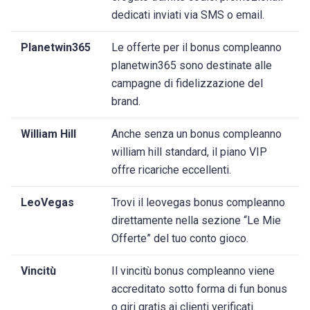
dedicati inviati via SMS o email.
Planetwin365
Le offerte per il bonus compleanno
planetwin365 sono destinate alle
campagne di fidelizzazione del
brand.
William Hill
Anche senza un bonus compleanno
william hill standard, il piano VIP
offre ricariche eccellenti.
LeoVegas
Trovi il leovegas bonus compleanno
direttamente nella sezione “Le Mie
Offerte” del tuo conto gioco.
Vincitù
Il vincitù bonus compleanno viene
accreditato sotto forma di fun bonus
o giri gratis ai clienti verificati.