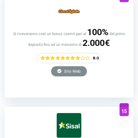
100%
Si riceveranno così un bonus casinò pari al
del primo
2.000€
deposito fino ad un massimo di
8.0
Sito Web
Il gioco d’azzardo può causare dipendenza. Segui le regole e i principi
del gioco responsabile.
15