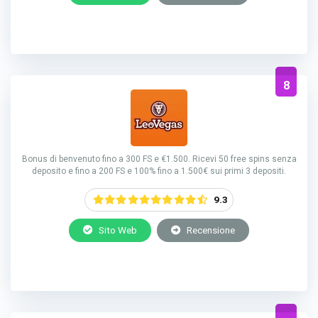
Il gioco d’azzardo può causare dipendenza. Segui le regole e i principi
del gioco responsabile.
8
Bonus di benvenuto fino a 300 FS e €1.500. Ricevi 50 free spins senza
deposito e fino a 200 FS e 100% fino a 1.500€ sui primi 3 depositi.
9.3
Sito Web
Recensione
Il gioco d’azzardo può causare dipendenza. Segui le regole e i principi
del gioco responsabile.