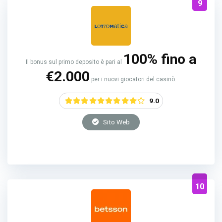
9
100% fino a
Il bonus sul primo deposito è pari al
€2.000
per i nuovi giocatori del casinò.
9.0
Sito Web
Il gioco d’azzardo può causare dipendenza. Segui le regole e i principi
del gioco responsabile.
10