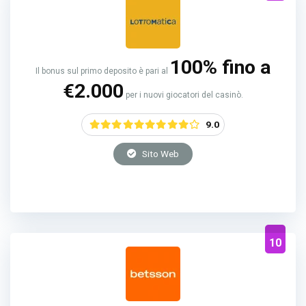
100% fino a
Il bonus sul primo deposito è pari al
€2.000
per i nuovi giocatori del casinò.
9.0
Sito Web
Il gioco d’azzardo può causare dipendenza. Segui le regole e i principi
del gioco responsabile.
10