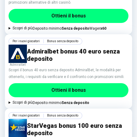
promozioni alternative di altri casinò.
Ottieni il bonus
Scopri di più
Deposito minimo
Senza deposito
Wager
x60
Per i nuovi giocatori
Bonus senza deposito
Admiralbet bonus 40 euro senza
deposito
Admiralbet
Scopri il bonus 40 euro senza deposito AdmiralBet, le modalità per
ottenerlo, i requisiti da verificare e il confronto con promozioni simili.
Ottieni il bonus
Scopri di più
Deposito minimo
Senza deposito
Per i nuovi giocatori
Bonus senza deposito
StarVegas bonus 100 euro senza
deposito