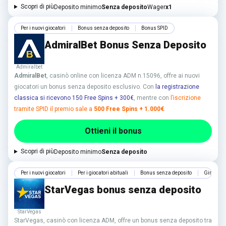
Scopri di più
Deposito minimo
Senza deposito
Wager
x1
Per i nuovi giocatori
Bonus senza deposito
Bonus SPID
AdmiralBet Bonus Senza Deposito
Admiralbet
AdmiralBet
, casinò online con licenza ADM n.15096, offre ai nuovi
giocatori un bonus senza deposito esclusivo. Con
la registrazione
classica si ricevono 150 Free Spins + 300€
, mentre con
l’iscrizione
tramite SPID il premio sale a
500 Free Spins + 1.000€
.
Ottieni il bonus
Scopri di più
Deposito minimo
Senza deposito
Per i nuovi giocatori
Per i giocatori abituali
Bonus senza deposito
Giri gratu
StarVegas bonus senza deposito
StarVegas
StarVegas, casinò con licenza ADM, offre un bonus senza deposito tra