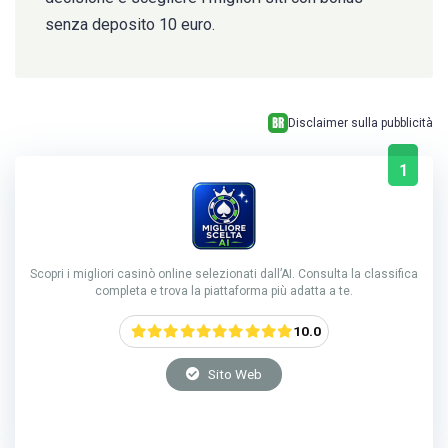
senza deposito 10 euro.
Disclaimer sulla pubblicità
1
Scopri i migliori casinò online selezionati dall’AI. Consulta la classifica
completa e trova la piattaforma più adatta a te.
10.0
Sito Web
Il gioco d’azzardo può causare dipendenza. Segui le regole e i principi
del gioco responsabile.