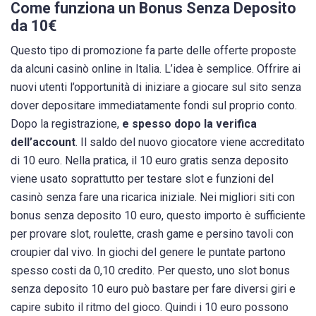
Come funziona un Bonus Senza Deposito
da 10€
Questo tipo di promozione fa parte delle offerte proposte
da alcuni casinò online in Italia. L’idea è semplice. Offrire ai
nuovi utenti l’opportunità di iniziare a giocare sul sito senza
dover depositare immediatamente fondi sul proprio conto.
Dopo la registrazione,
e spesso dopo la verifica
dell’account
. Il saldo del nuovo giocatore viene accreditato
di 10 euro. Nella pratica, il 10 euro gratis senza deposito
viene usato soprattutto per testare slot e funzioni del
casinò senza fare una ricarica iniziale. Nei migliori siti con
bonus senza deposito 10 euro, questo importo è sufficiente
per provare slot, roulette, crash game e persino tavoli con
croupier dal vivo. In giochi del genere le puntate partono
spesso costi da 0,10 credito. Per questo, uno slot bonus
senza deposito 10 euro può bastare per fare diversi giri e
capire subito il ritmo del gioco. Quindi i 10 euro possono