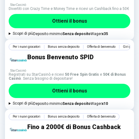
StarCasinò
Divertiti con Crazy Time e Money Time e ricevi un Cashback fino a 50€
Ottieni il bonus
Scopri di più
Deposito minimo
Senza deposito
Wager
x35
Per i nuovi giocatori
Bonus senza deposito
Offerta di benvenuto
Giri gratuit
Bonus Benvenuto SPID
StarCasinò
Registrati su StarCasinò e ricevi
50 Free Spin Gratis
e
50€ di Bonus
Casinò
. Senza bisogno di depositare!
Ottieni il bonus
Scopri di più
Deposito minimo
Senza deposito
Wager
x10
Per i nuovi giocatori
Bonus senza deposito
Offerta di benvenuto
Fino a 2000€ di Bonus Cashback