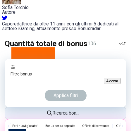
Sofia Torchio
Autore
Caporedattrice da oltre 11 anni, con gli ultimi 5 dedicati al
settore iGaming, attualmente presso Bonusradar.
Quantità totale di bonus
106
Filtro bonus
Azzera
Panoramica su Betsson Italia nel 2026
Applica filtri
Per i nuovi giocatori
Bonus senza deposito
Offerta di benvenuto
Giri gratuit