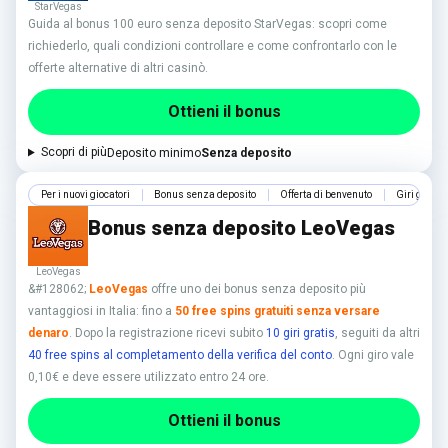
StarVegas
Guida al bonus 100 euro senza deposito StarVegas: scopri come
richiederlo, quali condizioni controllare e come confrontarlo con le
offerte alternative di altri casinò.
Ottieni il bonus
Scopri di più
Deposito minimo
Senza deposito
Per i nuovi giocatori
Bonus senza deposito
Offerta di benvenuto
Giri gratuit
Bonus senza deposito LeoVegas
LeoVegas
&#128062;
LeoVegas
offre uno dei bonus senza deposito più
vantaggiosi in Italia: fino a
50 free spins
gratuiti senza versare
denaro
. Dopo la registrazione ricevi subito
10 giri gratis
, seguiti da altri
40 free spins al completamento della verifica del conto
. Ogni giro vale
0,10€ e deve essere utilizzato entro 24 ore.
Ottieni il bonus