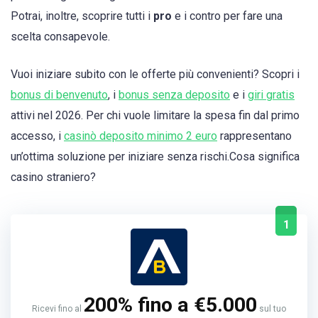
Potrai, inoltre, scoprire tutti i
pro
e i contro per fare una
scelta consapevole.
Vuoi iniziare subito con le offerte più convenienti? Scopri i
bonus di benvenuto
, i
bonus senza deposito
e i
giri gratis
attivi nel 2026. Per chi vuole limitare la spesa fin dal primo
accesso, i
casinò deposito minimo 2 euro
rappresentano
un’ottima soluzione per iniziare senza rischi.Cosa significa
casino straniero?
1
200% fino a €5.000
Ricevi fino al
sul tuo