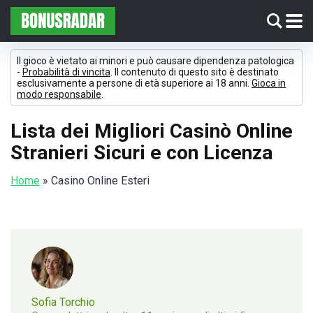
Il gioco è vietato ai minori e può causare dipendenza patologica
-
Probabilità di vincita
. Il contenuto di questo sito è destinato
esclusivamente a persone di età superiore ai 18 anni.
Gioca in
modo responsabile
.
Lista dei Migliori Casinò Online
Stranieri Sicuri e con Licenza
Home
» Casino Online Esteri
Sofia Torchio