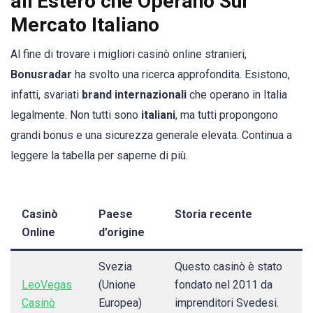
all’Estero che Operano Sul
Mercato Italiano
Al fine di trovare i migliori casinò online stranieri,
Bonusradar
ha svolto una ricerca approfondita. Esistono,
infatti, svariati
brand internazionali
che operano in Italia
legalmente. Non tutti sono
italiani
, ma tutti propongono
grandi bonus e una sicurezza generale elevata. Continua a
leggere la tabella per saperne di più.
Casinò
Paese
Storia recente
Online
d’origine
Svezia
Questo casinò è stato
LeoVegas
(Unione
fondato nel 2011 da
Casinò
Europea)
imprenditori Svedesi.