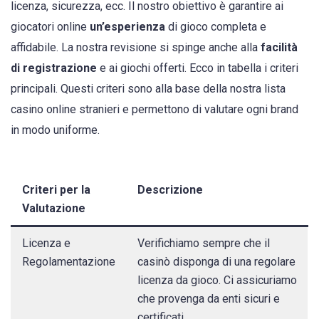
licenza, sicurezza, ecc. Il nostro obiettivo è garantire ai
giocatori online
un’esperienza
di gioco completa e
affidabile. La nostra revisione si spinge anche alla
facilità
di registrazione
e ai giochi offerti. Ecco in tabella i criteri
principali. Questi criteri sono alla base della nostra lista
casino online stranieri e permettono di valutare ogni brand
in modo uniforme.
Criteri per la
Descrizione
Valutazione
Licenza e
Verifichiamo sempre che il
Regolamentazione
casinò disponga di una regolare
licenza da gioco. Ci assicuriamo
che provenga da enti sicuri e
certificati.