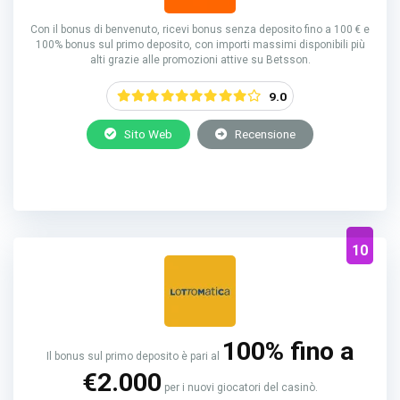
Con il bonus di benvenuto, ricevi bonus senza deposito fino a 100 € e
100% bonus sul primo deposito, con importi massimi disponibili più
alti grazie alle promozioni attive su Betsson.
9.0
Sito Web
Recensione
Il gioco d’azzardo può causare dipendenza. Segui le regole e i principi
del gioco responsabile.
10
100% fino a
Il bonus sul primo deposito è pari al
€2.000
per i nuovi giocatori del casinò.