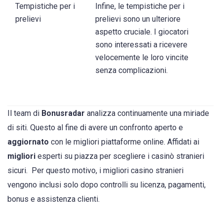
Tempistiche per i
Infine, le tempistiche per i
prelievi
prelievi sono un ulteriore
aspetto cruciale. I giocatori
sono interessati a ricevere
velocemente le loro vincite
senza complicazioni.
Il team di
Bonusradar
analizza continuamente una miriade
di siti. Questo al fine di avere un confronto aperto e
aggiornato
con le migliori piattaforme online. Affidati ai
migliori
esperti su piazza per scegliere i casinò stranieri
sicuri. Per questo motivo, i migliori casino stranieri
vengono inclusi solo dopo controlli su licenza, pagamenti,
bonus e assistenza clienti.