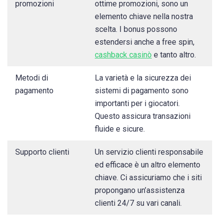
promozioni
ottime promozioni, sono un
elemento chiave nella nostra
scelta. I bonus possono
estendersi anche a free spin,
cashback casinò
e tanto altro.
Metodi di
La varietà e la sicurezza dei
pagamento
sistemi di pagamento sono
importanti per i giocatori.
Questo assicura transazioni
fluide e sicure.
Supporto clienti
Un servizio clienti responsabile
ed efficace è un altro elemento
chiave. Ci assicuriamo che i siti
propongano un’assistenza
clienti 24/7 su vari canali.