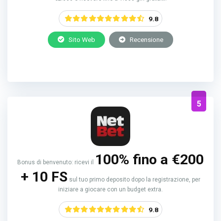
9.8
Sito Web
Recensione
Il gioco d’azzardo può causare dipendenza. Segui le regole e i principi
del gioco responsabile.
5
100% fino a €200
Bonus di benvenuto: ricevi il
+ 10 FS
sul tuo primo deposito dopo la registrazione, per
iniziare a giocare con un budget extra.
9.8