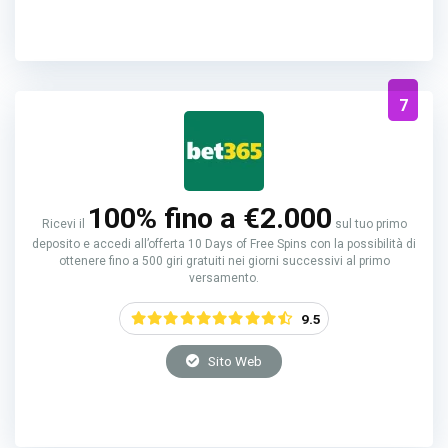
Il gioco d’azzardo può causare dipendenza. Segui le regole e i principi
del gioco responsabile.
7
100% fino a €2.000
Ricevi il
sul tuo primo
deposito e accedi all’offerta 10 Days of Free Spins con la possibilità di
ottenere fino a 500 giri gratuiti nei giorni successivi al primo
versamento.
9.5
Sito Web
Il gioco d’azzardo può causare dipendenza. Segui le regole e i principi
del gioco responsabile.