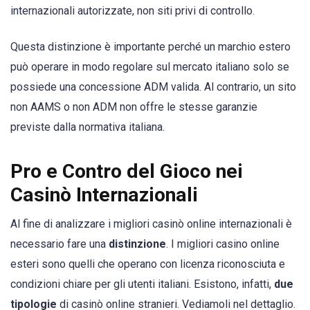
internazionali autorizzate, non siti privi di controllo.
Questa distinzione è importante perché un marchio estero
può operare in modo regolare sul mercato italiano solo se
possiede una concessione ADM valida. Al contrario, un sito
non AAMS o non ADM non offre le stesse garanzie
previste dalla normativa italiana.
Pro e Contro del Gioco nei
Casinò Internazionali
Al fine di analizzare i migliori casinò online internazionali è
necessario fare una
distinzione
. I migliori casino online
esteri sono quelli che operano con licenza riconosciuta e
condizioni chiare per gli utenti italiani. Esistono, infatti,
due
tipologie
di casinò online stranieri. Vediamoli nel dettaglio.