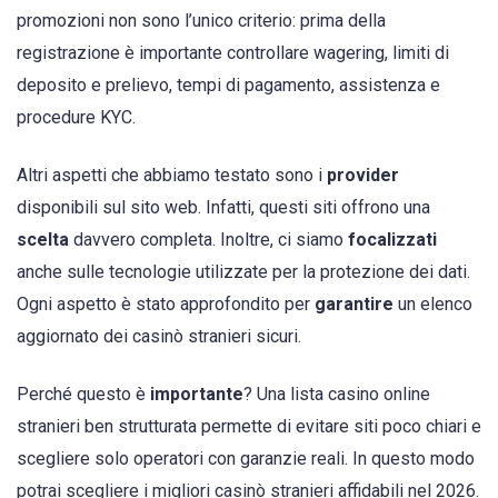
promozioni non sono l’unico criterio: prima della
registrazione è importante controllare wagering, limiti di
deposito e prelievo, tempi di pagamento, assistenza e
procedure KYC.
Altri aspetti che abbiamo testato sono i
provider
disponibili sul sito web. Infatti, questi siti offrono una
scelta
davvero completa. Inoltre, ci siamo
focalizzati
anche sulle tecnologie utilizzate per la protezione dei dati.
Ogni aspetto è stato approfondito per
garantire
un elenco
aggiornato dei casinò stranieri sicuri.
Perché questo è
importante
? Una lista casino online
stranieri ben strutturata permette di evitare siti poco chiari e
scegliere solo operatori con garanzie reali. In questo modo
potrai scegliere i migliori casinò stranieri affidabili nel 2026.