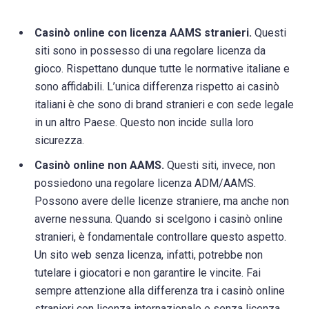
Casinò online con licenza AAMS stranieri.
Questi
siti sono in possesso di una regolare licenza da
gioco. Rispettano dunque tutte le normative italiane e
sono affidabili. L’unica differenza rispetto ai casinò
italiani è che sono di brand stranieri e con sede legale
in un altro Paese. Questo non incide sulla loro
sicurezza.
Casinò online non AAMS.
Questi siti, invece, non
possiedono una regolare licenza ADM/AAMS.
Possono avere delle licenze straniere, ma anche non
averne nessuna. Quando si scelgono i casinò online
stranieri, è fondamentale controllare questo aspetto.
Un sito web senza licenza, infatti, potrebbe non
tutelare i giocatori e non garantire le vincite. Fai
sempre attenzione alla differenza tra i casinò online
stranieri con licenza internazionale e senza licenza.