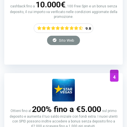
10.000€
cashback fino a
, 100 Free Spin e un bonus senza
deposito, il cui importo va verificato nelle condizioni aggiornate della
promozione.
9.8
Sito Web
Il gioco d’azzardo può causare dipendenza. Segui le regole e i principi
del gioco responsabile.
4
200% fino a €5.000
Ottieni fino al
sul primo
deposito e aumenta il tuo saldo iniziale con fondi extra. I nuovi utenti
con SPID possono inoltre accedere a bonus senza deposito fino a
€2.000 e ricevere fino a 1.000 giri gratuiti.