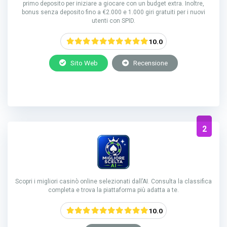
primo deposito per iniziare a giocare con un budget extra. Inoltre,
bonus senza deposito fino a €2.000 e 1.000 giri gratuiti per i nuovi
utenti con SPID.
10.0
Sito Web
Recensione
Il gioco d’azzardo può causare dipendenza. Segui le regole e i principi
del gioco responsabile.
2
Scopri i migliori casinò online selezionati dall’AI. Consulta la classifica
completa e trova la piattaforma più adatta a te.
10.0