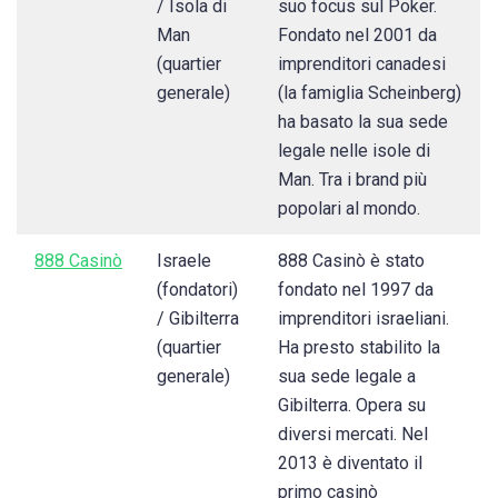
/ Isola di
suo focus sul Poker.
Man
Fondato nel 2001 da
(quartier
imprenditori canadesi
generale)
(la famiglia Scheinberg)
ha basato la sua sede
legale nelle isole di
Man. Tra i brand più
popolari al mondo.
888 Casinò
Israele
888 Casinò è stato
(fondatori)
fondato nel 1997 da
/ Gibilterra
imprenditori israeliani.
(quartier
Ha presto stabilito la
generale)
sua sede legale a
Gibilterra. Opera su
diversi mercati. Nel
2013 è diventato il
primo casinò