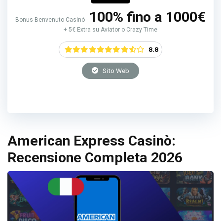
100% fino a 1000€
Bonus Benvenuto Casinò -
+ 5€ Extra su Aviator o Crazy Time
8.8
Sito Web
Il gioco d’azzardo può causare dipendenza. Segui le regole e i principi
del gioco responsabile.
American Express Casinò:
Recensione Completa 2026