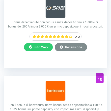
Bonus di benvenuto con bonus senza deposito fino a 1.000 € più
bonus del 200% fino a 2.000 € sul primo deposito per i nuovi giocatori.
9.0
Sito Web
Recensione
Il gioco d’azzardo può causare dipendenza. Segui le regole e i principi
del gioco responsabile.
10
Con il bonus di benvenuto, ricevi bonus senza deposito fino a 100 € e
100% bonus sul primo deposito, con importi massimi disponibili più