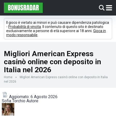
Il gioco è vietato ai minori e può causare dipendenza patologica
-
Probabilità di vincita
. Il contenuto di questo sito è destinato
esclusivamente a persone di età superiore ai 18 anni.
Gioca in
modo responsabile
.
Migliori American Express
casinò online con deposito in
Italia nel 2026
Home
»
Migliori American Express casinò online con deposito in Italia
nel 2026
Aggiornato:
6 Agosto 2026
Sofia Torchio
Autore