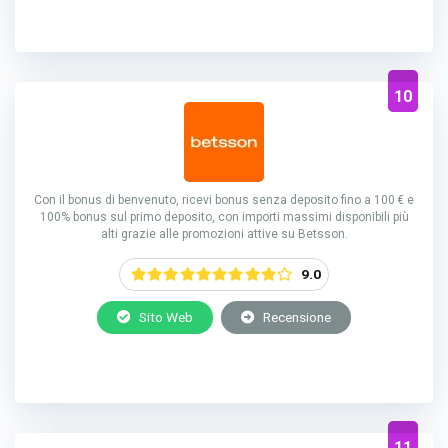
Il gioco d’azzardo può causare dipendenza. Segui le regole e i principi
del gioco responsabile.
10
Con il bonus di benvenuto, ricevi bonus senza deposito fino a 100 € e
100% bonus sul primo deposito, con importi massimi disponibili più
alti grazie alle promozioni attive su Betsson.
9.0
Sito Web
Recensione
Il gioco d’azzardo può causare dipendenza. Segui le regole e i principi
del gioco responsabile.
11