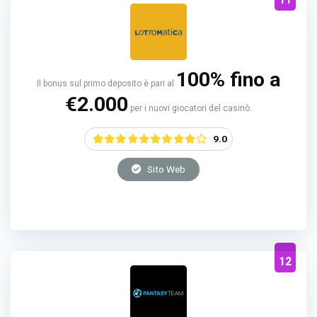
100% fino a
Il bonus sul primo deposito è pari al
€2.000
per i nuovi giocatori del casinò.
9.0
Sito Web
Il gioco d’azzardo può causare dipendenza. Segui le regole e i principi
del gioco responsabile.
12