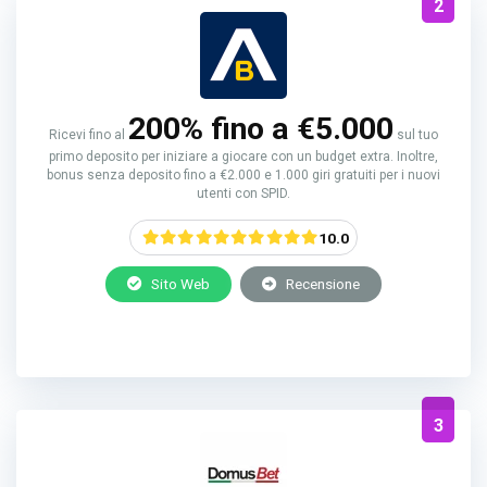
2
200% fino a €5.000
Ricevi fino al
sul tuo
primo deposito per iniziare a giocare con un budget extra. Inoltre,
bonus senza deposito fino a €2.000 e 1.000 giri gratuiti per i nuovi
utenti con SPID.
10.0
Sito Web
Recensione
Il gioco d’azzardo può causare dipendenza. Segui le regole e i principi
del gioco responsabile.
3