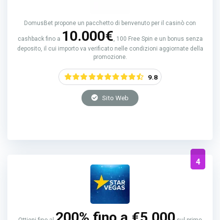
DomusBet propone un pacchetto di benvenuto per il casinò con
10.000€
cashback fino a
, 100 Free Spin e un bonus senza
deposito, il cui importo va verificato nelle condizioni aggiornate della
promozione.
9.8
Sito Web
Il gioco d’azzardo può causare dipendenza. Segui le regole e i principi
del gioco responsabile.
4
200% fino a €5.000