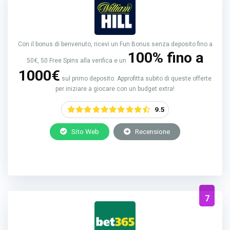
Con il bonus di benvenuto, ricevi un Fun Bonus senza deposito fino a
100% fino a
50€, 50 Free Spins alla verifica e un
1000€
sul primo deposito. Approfitta subito di queste offerte
per iniziare a giocare con un budget extra!
9.5
Sito Web
Recensione
Il gioco d’azzardo può causare dipendenza. Segui le regole e i principi
del gioco responsabile.
7