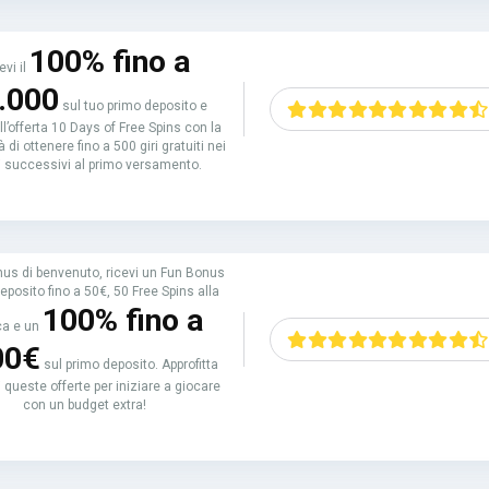
100% fino a
evi il
.000
sul tuo primo deposito e
ll’offerta 10 Days of Free Spins con la
à di ottenere fino a 500 giri gratuiti nei
i successivi al primo versamento.
principi del gioco responsabile.
nus di benvenuto, ricevi un Fun Bonus
posito fino a 50€, 50 Free Spins alla
100% fino a
ica e un
00€
sul primo deposito. Approfitta
i queste offerte per iniziare a giocare
con un budget extra!
principi del gioco responsabile.