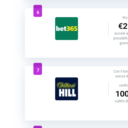
6
Ric
€2
accedi a
possibilit
giorn
Il gioco d’azzardo può causare dipendenza. Segui le regole e i 
7
Con il bo
senza de
verif
10
subito d
Il gioco d’azzardo può causare dipendenza. Segui le regole e i 