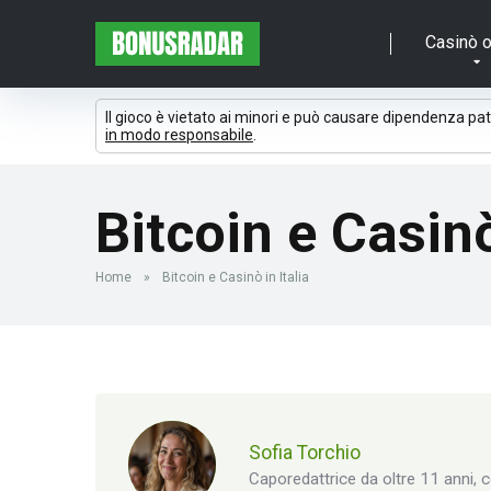
Casinò o
Il gioco è vietato ai minori e può causare dipendenza pa
in modo responsabile
.
Bitcoin e Casinò
Home
»
Bitcoin e Casinò in Italia
Sofia Torchio
Caporedattrice da oltre 11 anni, c