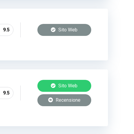
9.5
Sito Web
Sito Web
9.5
Recensione