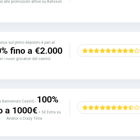
zie alle promozioni attive su Betsson.
principi del gioco responsabile.
bonus sul primo deposito è pari al
% fino a €2.000
er i nuovi giocatori del casinò.
principi del gioco responsabile.
100%
 Benvenuto Casinò -
no a 1000€
+ 5€ Extra su
Aviator o Crazy Time
principi del gioco responsabile.