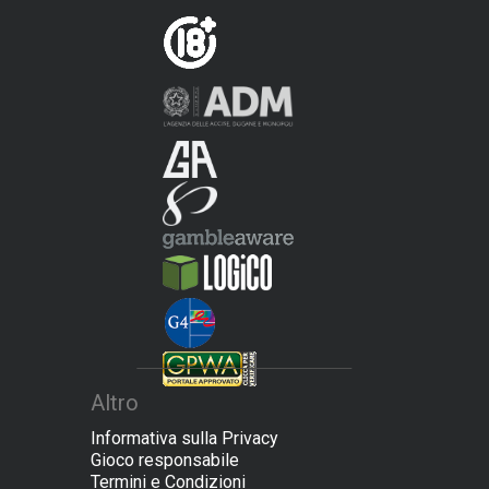
Altro
Informativa sulla Privacy
Gioco responsabile
Termini e Condizioni