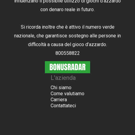
influenzano il possibile utilizzo di giochi d'azzardo
con denaro reale in futuro.
Si ricorda inoltre che è attivo il numero verde
nazionale, che garantisce sostegno alle persone in
difficoltà a causa del gioco d’azzardo.
800558822
L'azienda
Chi siamo
Come valutiamo
Carriera
Contattateci