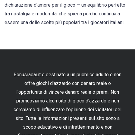
dichiarazione d’amore per il gioco — un equilibrio perfetto
tra nostalgia e modernità, che spiega perché continua a
essere una delle scelte più popolari tra i giocatori italiani.
Bonusradar.it è destinato a un pubblico adulto e non
offre giochi d'azzardo con denaro reale o
l'opportunità di vincere denaro reale o premi. Non
promuoviamo alcun sito di gioco d'azzardo e non
cerchiamo di influenzare l'opinione dei visitatori del
sito. Tutte le informazioni presenti sul sito sono a
scopo educativo e di intrattenimento e non