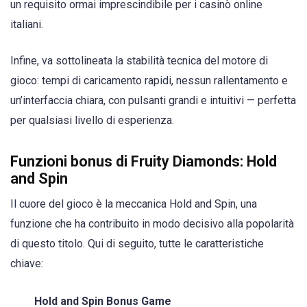
un requisito ormai imprescindibile per i casinò online
italiani.
Infine, va sottolineata la stabilità tecnica del motore di
gioco: tempi di caricamento rapidi, nessun rallentamento e
un’interfaccia chiara, con pulsanti grandi e intuitivi — perfetta
per qualsiasi livello di esperienza.
Funzioni bonus di Fruity Diamonds: Hold
and Spin
Il cuore del gioco è la meccanica Hold and Spin, una
funzione che ha contribuito in modo decisivo alla popolarità
di questo titolo. Qui di seguito, tutte le caratteristiche
chiave:
Hold and Spin Bonus Game