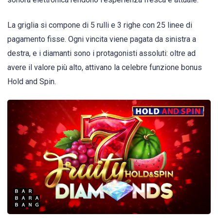
La griglia si compone di 5 rulli e 3 righe con 25 linee di
pagamento fisse. Ogni vincita viene pagata da sinistra a
destra, e i diamanti sono i protagonisti assoluti: oltre ad
avere il valore più alto, attivano la celebre funzione bonus
Hold and Spin.