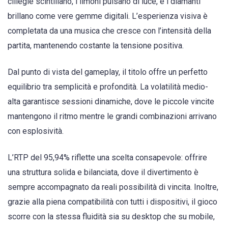
ciliegie scintillano, i limoni pulsano di luce, e i diamanti
brillano come vere gemme digitali. L’esperienza visiva è
completata da una musica che cresce con l’intensità della
partita, mantenendo costante la tensione positiva.
Dal punto di vista del gameplay, il titolo offre un perfetto
equilibrio tra semplicità e profondità. La volatilità medio-
alta garantisce sessioni dinamiche, dove le piccole vincite
mantengono il ritmo mentre le grandi combinazioni arrivano
con esplosività.
L’RTP del 95,94% riflette una scelta consapevole: offrire
una struttura solida e bilanciata, dove il divertimento è
sempre accompagnato da reali possibilità di vincita. Inoltre,
grazie alla piena compatibilità con tutti i dispositivi, il gioco
scorre con la stessa fluidità sia su desktop che su mobile,