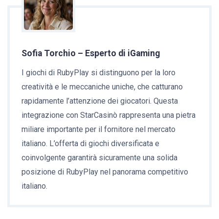
Sofia Torchio – Esperto di iGaming
I giochi di RubyPlay si distinguono per la loro
creatività e le meccaniche uniche, che catturano
rapidamente l’attenzione dei giocatori. Questa
integrazione con StarCasinò rappresenta una pietra
miliare importante per il fornitore nel mercato
italiano. L’offerta di giochi diversificata e
coinvolgente garantirà sicuramente una solida
posizione di RubyPlay nel panorama competitivo
italiano.