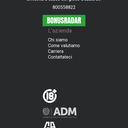
800558822
L'azienda
Chi siamo
Come valutiamo
Carriera
Contattateci