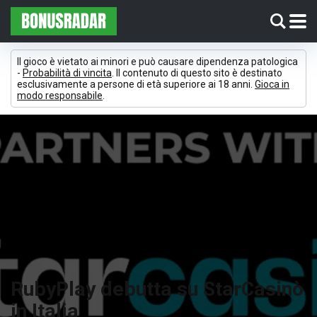
Il gioco è vietato ai minori e può causare dipendenza patologica
-
Probabilità di vincita
. Il contenuto di questo sito è destinato
esclusivamente a persone di età superiore ai 18 anni.
Gioca in
modo responsabile
.
RubyPlay debutta su StarCasinò
in Italia