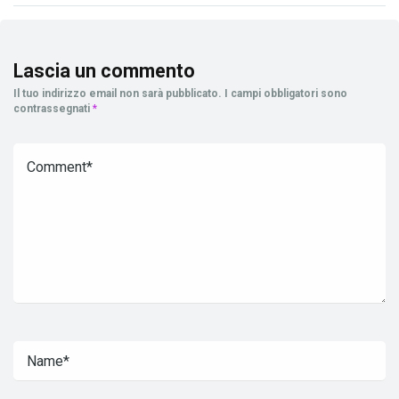
Lascia un commento
Il tuo indirizzo email non sarà pubblicato.
I campi obbligatori sono
contrassegnati
*