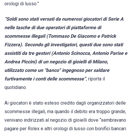
orologi di lusso.”
“Soldi sono stati versati da numerosi giocatori di Serie A
nelle tasche di due operatori di piattaforme di
scommesse illegali (Tommaso De Giacomo e Patrick
Fizzera). Secondo gli investigatori, questi due sono stati
assistiti da tre gestori (Antonio Scinocca, Antonio Parise e
Andrea Piccini) di un negozio di gioielli di Milano,
utilizzato come un “banco” ingegnoso per saldare
furtivamente i conti delle scommesse”
, riporta il
quotidiano.
Ai giocatori è stato esteso credito dagli organizzatori delle
scommesse illegali, ma quando il debito era troppo grande,
venivano indirizzati al negozio di gioielli dove “sembravano
pagare per Rolex e altri orologi di lusso con bonifici bancari