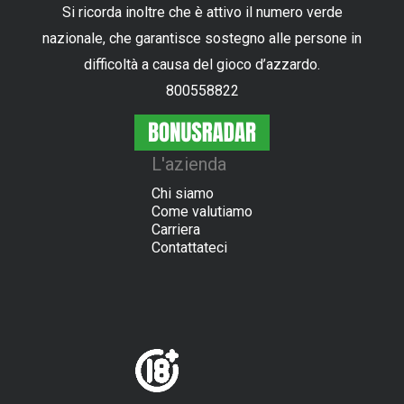
Si ricorda inoltre che è attivo il numero verde
nazionale, che garantisce sostegno alle persone in
difficoltà a causa del gioco d’azzardo.
800558822
L'azienda
Chi siamo
Come valutiamo
Carriera
Contattateci