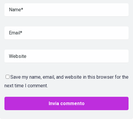
Save my name, email, and website in this browser for the
next time I comment.