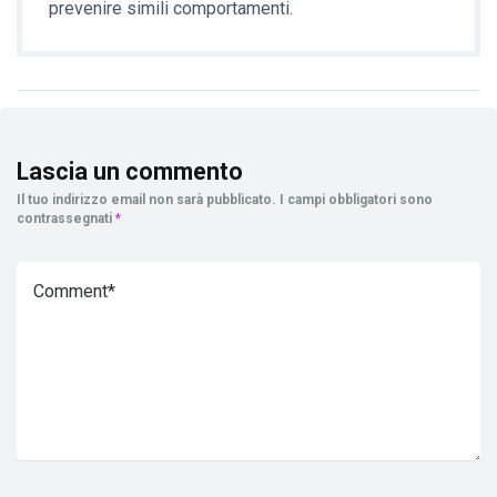
prevenire simili comportamenti.
Lascia un commento
Il tuo indirizzo email non sarà pubblicato.
I campi obbligatori sono
contrassegnati
*