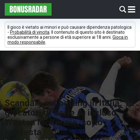
Il gioco è vietato ai minori e può causare dipendenza patologica
-
Probabilità di vincita
. Il contenuto di questo sito è destinato
esclusivamente a persone di età superiore ai 18 anni.
Gioca in
modo responsabile
.
Scandalo sul betting in Italia: 12
giocatori di Serie A, incluso
Weston McKennie, sotto
inchiesta