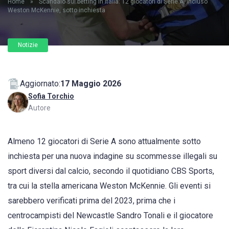
Home
»
Scandalo sul betting in Italia: 12 giocatori di Serie A, incluso
Weston McKennie, sotto inchiesta
Notizie
Aggiornato:
17 Maggio 2026
Sofia Torchio
Autore
Almeno 12 giocatori di Serie A sono attualmente sotto
inchiesta per una nuova indagine su scommesse illegali su
sport diversi dal calcio, secondo il quotidiano CBS Sports,
tra cui la stella americana Weston McKennie. Gli eventi si
sarebbero verificati prima del 2023, prima che i
centrocampisti del Newcastle Sandro Tonali e il giocatore